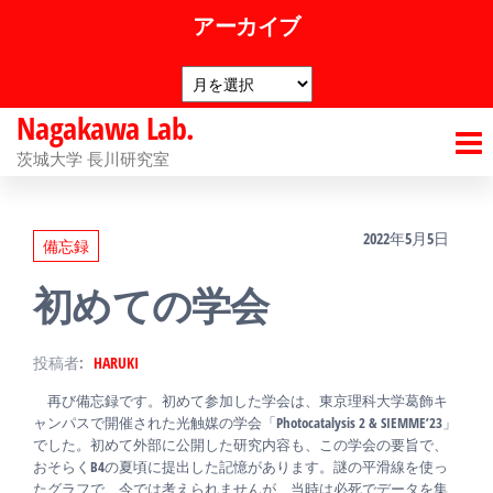
コ
アーカイブ
ン
ア
テ
ー
ン
Nagakawa Lab.
カ
イ
ツ
茨城大学 長川研究室
ブ
へ
ス
2022年5月5日
備忘録
キ
初めての学会
ッ
プ
投稿者:
HARUKI
再び備忘録です。初めて参加した学会は、東京理科大学葛飾キ
ャンパスで開催された光触媒の学会「Photocatalysis 2 & SIEMME’23」
でした。初めて外部に公開した研究内容も、この学会の要旨で、
おそらくB4の夏頃に提出した記憶があります。謎の平滑線を使っ
たグラフで、今では考えられませんが、当時は必死でデータを集