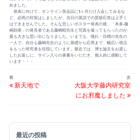
めました。
発表に向けて、オンライン英会話に1ヶ月だけ入会してみるな
ど、必死の対策はしましたが、当日の英語での質疑応答は上手く
はできませんでした。そんな悲しいポスター発表の後、「本多-藤
嶋効果」の発見者である藤嶋昭先生と写真を撮ってもらったのが
最も大きな思い出になりました。いまでも、憧れ・目標の先生の
一人で、自分も藤嶋先生のように基礎から応用まで、幅広い視点
をもった研究者を目指しています。最近では、博士論文をお渡し
したお返しに、サイン入りの著書をいただき、個人的に感動して
います・・・
投
過
前
次
次
新天地で
大阪大学藤内研究室
稿
去
の
にお邪魔しました
ナ
の
投
ビ
投
稿
ゲ
稿
ー
最近の投稿