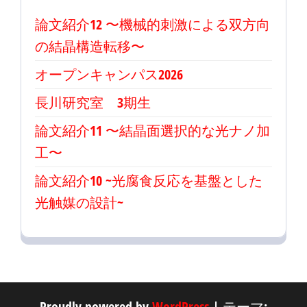
シ
ョ
論文紹介12 〜機械的刺激による双方向
ン
の結晶構造転移〜
オープンキャンパス2026
長川研究室 3期生
論文紹介11 〜結晶面選択的な光ナノ加
工〜
論文紹介10 ~光腐食反応を基盤とした
光触媒の設計~
Proudly powered by
WordPress
|
テーマ: