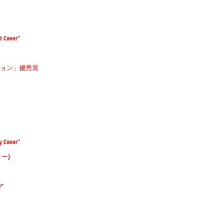
t Cover”
ション」優秀賞
y Cover”
ー)
r”