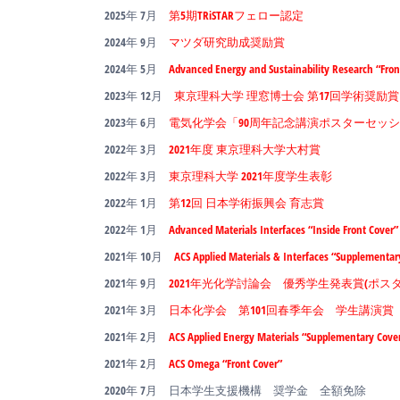
2025年 7月
第5期TRiSTARフェロー認定
2024年 9月
マツダ研究助成奨励賞
2024年 5月
Advanced Energy and Sustainability Research “Fron
2023年 12月
東京理科大学 理窓博士会 第17回学術奨励賞
2023年 6月
電気化学会「90周年記念講演ポスターセッ
2022年 3月
2021年度 東京理科大学大村賞
2022年 3月
東京理科大学 2021年度学生表彰
2022年 1月
第12回 日本学術振興会 育志賞
2022年 1月
Advanced Materials Interfaces “Inside Front Cover”
2021年 10月
ACS Applied Materials & Interfaces “Supplementar
2021年 9月
2021年光化学討論会 優秀学生発表賞(ポスタ
2021年 3月
日本化学会 第101回春季年会 学生講演賞
2021年 2月
ACS Applied Energy Materials “Supplementary Cove
2021年 2月
ACS Omega “Front Cover”
2020年 7月 日本学生支援機構 奨学金 全額免除