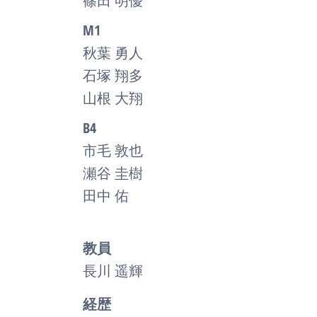
篠田 明優
M1
秋葉 勇人
石塚 翔多
山根 大翔
B4
市毛 敦也
瀬谷 圭樹
田中 佑
教員
長川 遥輝
経歴