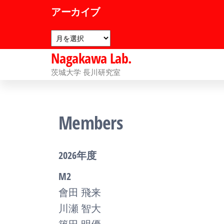
コ
アーカイブ
ン
ア
テ
ー
ン
Nagakawa Lab.
カ
イ
ツ
茨城大学 長川研究室
ブ
へ
ス
Members
キ
ッ
プ
2026年度
M2
會田 飛来
川瀬 智大