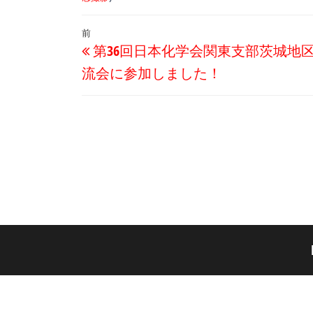
投
過
前
第36回日本化学会関東支部茨城地
稿
去
流会に参加しました！
ナ
の
ビ
投
ゲ
稿
ー
シ
ョ
ン