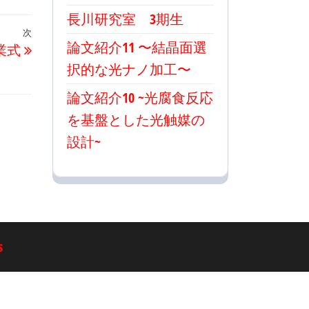
長川研究室 3期生
次
次
論文紹介11 〜結晶面選
業式
の
択的な光ナノ加工〜
投
論文紹介10 ~光腐食反応
稿
を基盤とした光触媒の
設計~
s