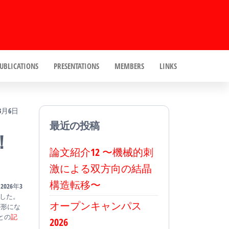
UBLICATIONS
PRESENTATIONS
MEMBERS
LINKS
年3月6日
最近の投稿
！
論文紹介12 〜機械的刺
激による双方向の結晶
構造転移〜
26年3
ました。
オープンキャンパス
が形にな
との
記
2026