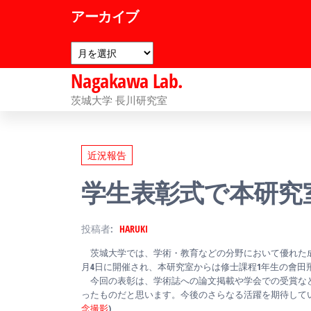
コ
アーカイブ
ン
ア
テ
ー
ン
Nagakawa Lab.
カ
イ
ツ
茨城大学 長川研究室
ブ
へ
ス
近況報告
キ
学生表彰式で本研究
ッ
プ
投稿者:
HARUKI
茨城大学では、学術・教育などの分野において優れた成果
月4日に開催され、本研究室からは修士課程1年生の會田
今回の表彰は、学術誌への論文掲載や学会での受賞など
ったものだと思います。今後のさらなる活躍を期待してい
念撮影
)