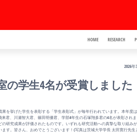
HOME
RESEARCH
P
2026
室の学生4名が受賞しました
を挙げた学生を表彰する「学生表彰式」が毎年行われています。本年度は20
飛来君、川瀬智大君、篠田明優君、学部4年生の石塚翔多君の4名が表彰され
の研究成果が評価されたものです。いずれも研究活動への真摯な取り組み
ます。皆さん、おめでとうございます！(写真は茨城大学学長 太田寛行先生