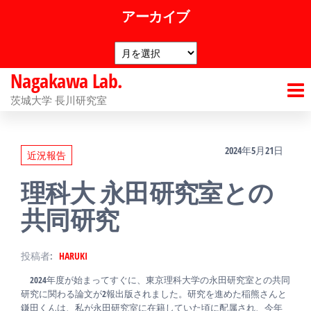
コ
アーカイブ
ン
ア
テ
ー
ン
Nagakawa Lab.
カ
イ
ツ
茨城大学 長川研究室
ブ
へ
ス
2024年5月21日
近況報告
キ
理科大 永田研究室との
ッ
プ
共同研究
投稿者:
HARUKI
2024年度が始まってすぐに、東京理科大学の永田研究室との共同
研究に関わる論文が2報出版されました。研究を進めた稲熊さんと
鎌田くんは、私が永田研究室に在籍していた頃に配属され、今年