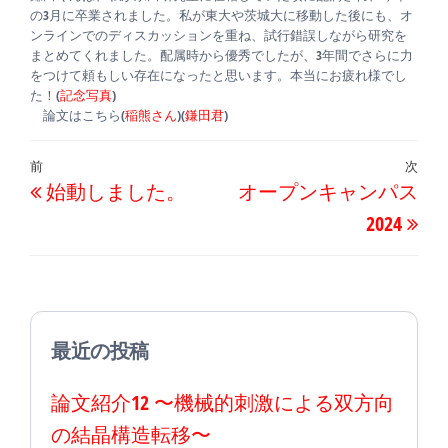
の3月に卒業されました。私が東大や茨城大に移動した後にも、オ
ンラインでのディスカッションを重ね、試行錯誤しながら研究を
まとめてくれました。配属時から優秀でしたが、3年間でさらに力
をつけて頼もしい存在になったと思います。本当にお疲れ様でし
た！(
記念写真
)
論文はこちら(
稲熊さん
)(
鎌田君
)
投
過
前
次
次
始動しました。
オープンキャンパス
稿
去
の
2024
ナ
の
投
ビ
投
稿
ゲ
稿
ー
最近の投稿
シ
ョ
論文紹介12 〜機械的刺激による双方向
ン
の結晶構造転移〜